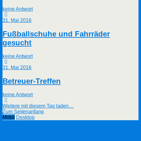
keine Antwort
31. Mai 2016
Fußballschuhe und Fahrräder
gesucht
keine Antwort
31. Mai 2016
Betreuer-Treffen
keine Antwort
Weitere mit diesem Tag laden…
Zum Seitenanfang
Mobil
Desktop