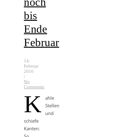
noch
bis
Ende
Februar
14.
Februar
2016
/
No
Comments
K
ahle
Stellen
und
schiefe
Kanten:
So