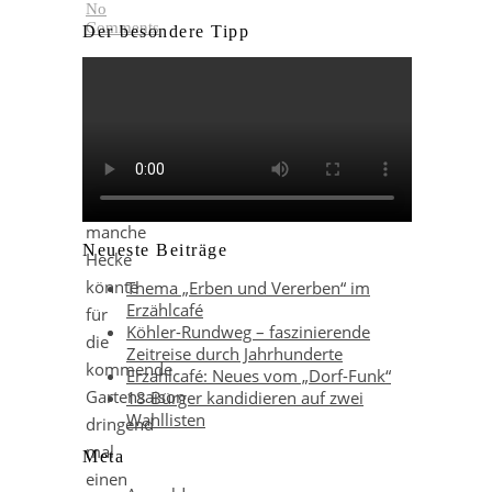
No
Comments
Der besondere Tipp
K
ahle
Stellen
und
schiefe
Kanten:
So
manche
Neueste Beiträge
Hecke
könnte
Thema „Erben und Vererben“ im
Erzählcafé
für
Köhler-Rundweg – faszinierende
die
Zeitreise durch Jahrhunderte
kommende
Erzählcafé: Neues vom „Dorf-Funk“
Gartensaison
18 Bürger kandidieren auf zwei
Wahllisten
dringend
mal
Meta
einen