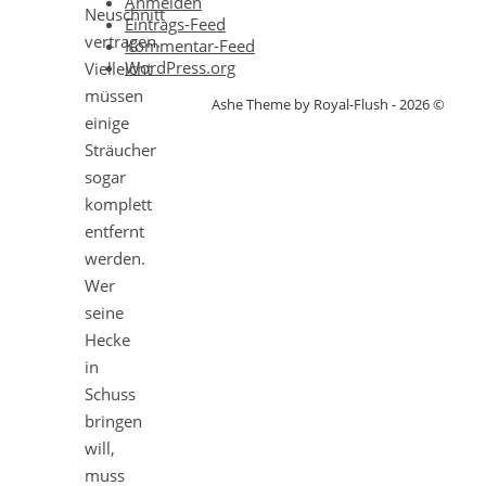
Anmelden
Neuschnitt
Eintrags-Feed
vertragen.
Kommentar-Feed
WordPress.org
Vielleicht
müssen
Ashe Theme by Royal-Flush - 2026 ©
einige
Sträucher
sogar
komplett
entfernt
werden.
Wer
seine
Hecke
in
Schuss
bringen
will,
muss