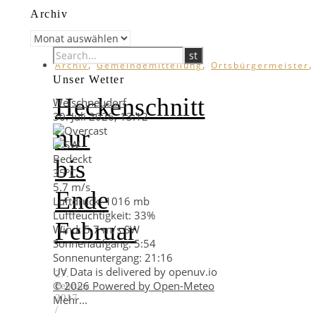
Archiv
Archiv
,
,
Archiv
Gemeindemitteilung
Ortsbürgermeister
Unser Wetter
Heckenschnitt
Welschneudorf
30. Juli 2026, 13:12
nur
Bedeckt
bis
35°C
5.7 m/s
Ende
Luftdruck: 1016 mb
Luftfeuchtigkeit: 33%
Februar
Wind: 5.7 m/s SW
Sonnenaufgang: 5:54
Sonnenuntergang: 21:16
UV Data is delivered by openuv.io
27.
© 2026 Powered by Open-Meteo
Februar
2017
Mehr...
/