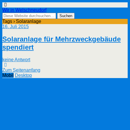
Wir in Welschneudorf
Tags › Solaranlage
16. Juli 2015
Solaranlage für Mehrzweckgebäude
spendiert
keine Antwort
Zum Seitenanfang
Mobil
Desktop